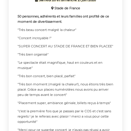
Samedi 20 et dimanche 21 juin 2026
Stade de France

50 personnes, adhérents et leurs familles ont profité de ce
moment de divertissement.
"Très beau concert malgré la chaleur"
"Concert incroyable !"
"SUPER CONCERT AU STADE DE FRANCE ET BIEN PLACEE"
"Très bien organisé"
"Le spectacle était magnifique, haut en couleurs et en
musique"
"Très bon concert, bien placé, parfait"
"Très bon moment (malgré la chaleur!), nous étions très bien
placé. Grâce aux places numérotées nous avons pu arriver
peu de temps avant le concert"
"Placement super, ambiance géniale, billets reçus à temps"
"c'est la première fois que je passais par le COS et c'est sans
regrets ! je le referais avec plaisir ! merci a vous pour cette
opportunité"
"Merci pour ce superbe concert. je n'avais pas réussi a avoir