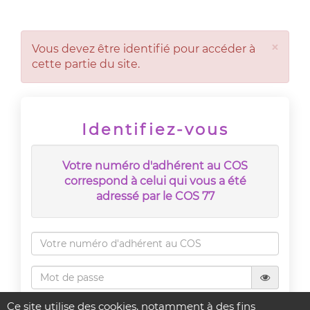
×
Vous devez être identifié pour accéder à
cette partie du site.
Identifiez-vous
Votre numéro d'adhérent au COS
correspond à celui qui vous a été
adressé par le COS 77
Rester connecté
Ce site utilise des cookies, notamment à des fins