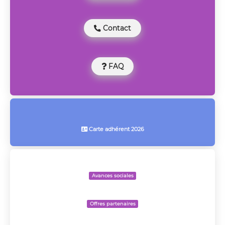
Contact

FAQ

Carte adhérent 2026

Avances sociales
Offres partenaires