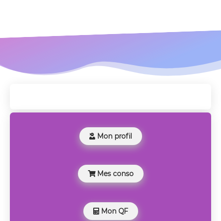
Mon profil

Mes conso

Mon QF
