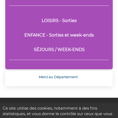
LOISIRS - Sorties
ENFANCE - Sorties et week-ends
SÉJOURS / WEEK-ENDS
Merci au Département
Accueil
|
Contact
|
FAQ
|
Plan du site
Ce site utilise des cookies, notamment à des fins
Crédits :
DIP-CyberCe
|
ACL Informatique-ACLCE
|
Mentions
statistiques, et vous donne le contrôle sur ceux que vous
légales
|
Sésame