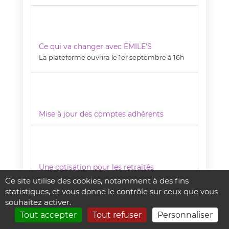
Ce qui va changer avec EMILE'S
La plateforme ouvrira le 1er septembre à 16h
Mise à jour des comptes adhérents
Une cotisation pour les retraités
En janvier 2026
Ce site utilise des cookies, notamment à des fins
statistiques, et vous donne le contrôle sur ceux que vous
souhaitez activer.
Tout accepter
Tout refuser
Personnaliser