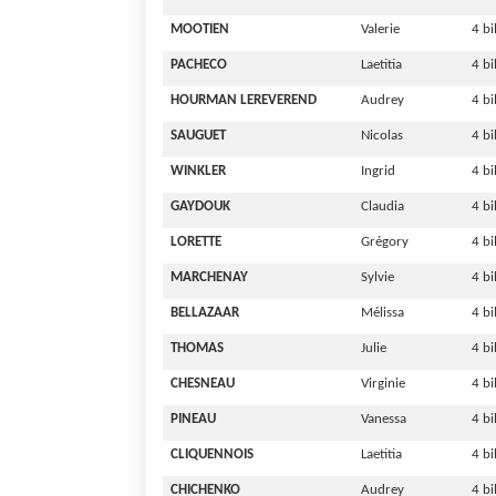
MOOTIEN
Valerie
4 b
PACHECO
Laetitia
4 b
HOURMAN LEREVEREND
Audrey
4 b
SAUGUET
Nicolas
4 b
WINKLER
Ingrid
4 b
GAYDOUK
Claudia
4 b
LORETTE
Grégory
4 b
MARCHENAY
Sylvie
4 bi
BELLAZAAR
Mélissa
4 bi
THOMAS
Julie
4 bi
CHESNEAU
Virginie
4 bi
PINEAU
Vanessa
4 bi
CLIQUENNOIS
Laetitia
4 bi
CHICHENKO
Audrey
4 bi