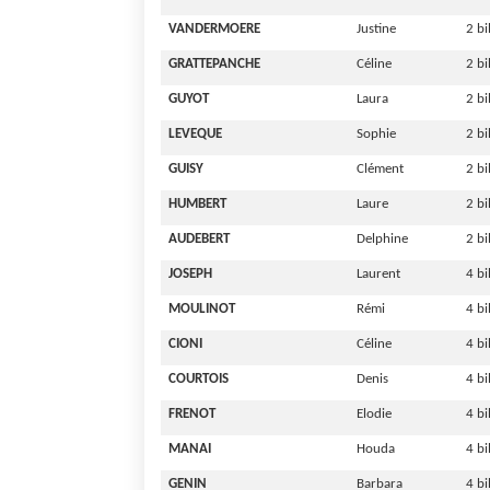
VANDERMOERE
Justine
2 bi
GRATTEPANCHE
Céline
2 bi
GUYOT
Laura
2 bi
LEVEQUE
Sophie
2 bi
GUISY
Clément
2 bi
HUMBERT
Laure
2 bi
AUDEBERT
Delphine
2 bi
JOSEPH
Laurent
4 b
MOULINOT
Rémi
4 b
CIONI
Céline
4 b
COURTOIS
Denis
4 b
FRENOT
Elodie
4 b
MANAI
Houda
4 b
GENIN
Barbara
4 b