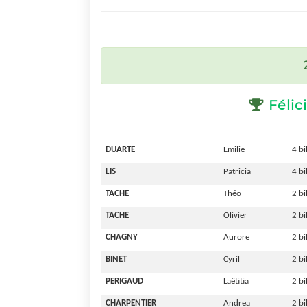
Félic

DUARTE
Emilie
4 bi
LIS
Patricia
4 bi
TACHE
Théo
2 bi
TACHE
Olivier
2 bi
CHAGNY
Aurore
2 bi
BINET
Cyril
2 bi
PERIGAUD
Laëtitia
2 bi
CHARPENTIER
Andrea
2 bi