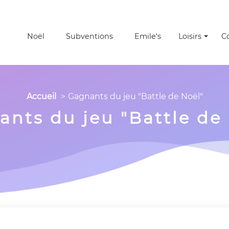
Noël
Subventions
Emile's
Loisirs
C
Accueil
Gagnants du jeu "Battle de Noël"
nts du jeu "Battle de