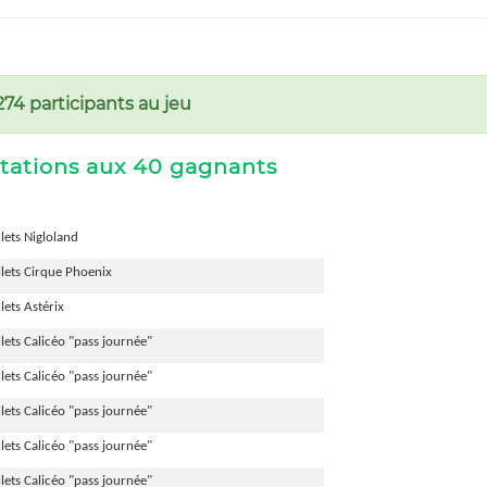
274 participants au jeu
itations aux 40 gagnants
llets Nigloland
llets Cirque Phoenix
llets Astérix
llets Calicéo "pass journée"
llets Calicéo "pass journée"
llets Calicéo "pass journée"
llets Calicéo "pass journée"
llets Calicéo "pass journée"