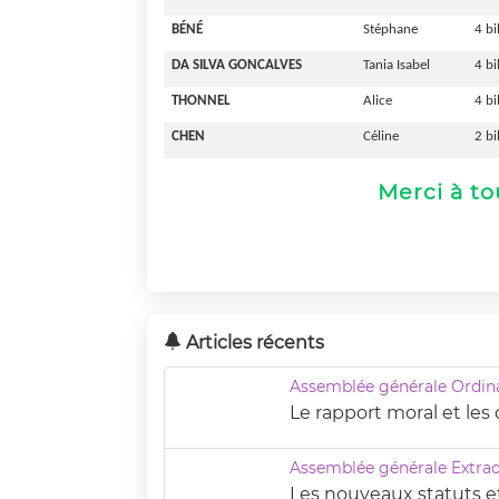
BÉNÉ
Stéphane
4 bi
DA SILVA GONCALVES
Tania Isabel
4 bi
THONNEL
Alice
4 bi
CHEN
Céline
2 b
Merci à to
Articles récents
Assemblée générale Ordina
Le rapport moral et le
Assemblée générale Extrao
Les nouveaux statuts e