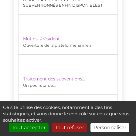
SUBVENTIONNÉS ENFIN DISPONIBLES !
Mot du Président
Ouverture de la plateforme Emile's
Traitement des subventions...
Un peu retardé...
Ce site utilise des cookies, notamment à des fins
statistiques, et vous donne le contrôle sur ceux que vous
Ce qui va changer avec EMILE'S
souhaitez activer.
La plateforme ouvrira le 1er septembre à 16h
Tout accepter
Tout refuser
Personnaliser